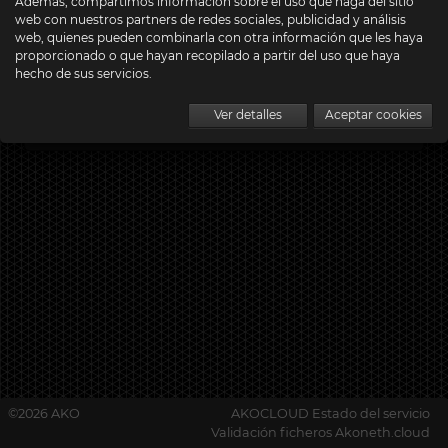
Además, compartimos información sobre el uso que haga del sitio
web con nuestros partners de redes sociales, publicidad y análisis
web, quienes pueden combinarla con otra información que les haya
proporcionado o que hayan recopilado a partir del uso que haya
hecho de sus servicios.
Iniciar sesión
Ver detalles
Aceptar cookies
Recuperar contraseña
©2026 AKO
AKOCLOUD Estado del servicio
Validación ficheros Akoneth.cloud